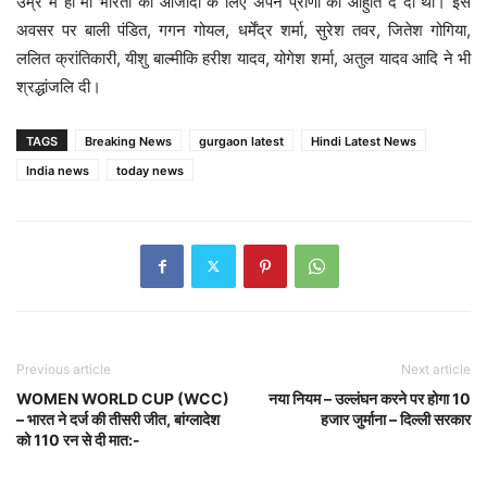
उम्र में ही मां भारती की आजादी के लिए अपने प्राणों की आहुति दे दी थी। इस
अवसर पर बाली पंडित, गगन गोयल, धर्मेंद्र शर्मा, सुरेश तवर, जितेश गोगिया,
ललित क्रांतिकारी, यीशु बाल्मीकि हरीश यादव, योगेश शर्मा, अतुल यादव आदि ने भी
श्रद्धांजलि दी।
TAGS
Breaking News
gurgaon latest
Hindi Latest News
India news
today news
Previous article
Next article
WOMEN WORLD CUP (WCC)
नया नियम – उल्लंघन करने पर होगा 10
– भारत ने दर्ज की तीसरी जीत, बांग्लादेश
हजार जुर्माना – दिल्ली सरकार
को 110 रन से दी मात:-